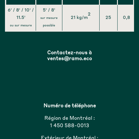
6' / 8' / 10' /
5' / 8'
2
11.5'
21 kg/m
25
0,8
sur mesure
ou sur mesure
possible
Contactez-nous à
ventes@ramo.eco
Numéro de téléphone
Région de Montréal :
1 450 588-0013
Extérieur de Montréal :