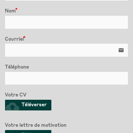
Nom
Courriel
email
Téléphone
Votre CV
cloud_upload
Téléverser
Votre lettre de motivation